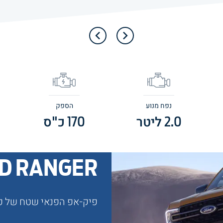
נפח מנוע
הספק
2.0
ליטר
170
כ"ס
D RANGER
פיק-אפ הפנאי שטח של פו