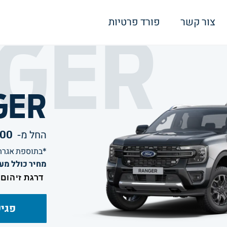
GER
צור קשר
פורד פרטיות
GER
000
החל מ-
*בתוספת אגרת 
מחיר כולל מע"מ ואג
דרגת זיהום
פגיש