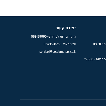
המחלקה הראשונה למסחריות
יצירת קשר
מוקד שירות לקוחות -
089139995
08-9139
וואטסאפ -
0549528263
service1@delekmotors.co.il
סחריות
-
2880*