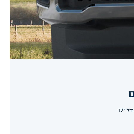
ם
ל "12