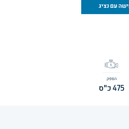
שה עם נציג
הספק
475
כ"ס