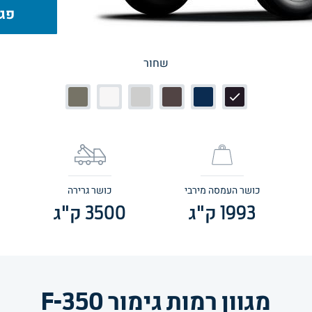
פגי
שחור
כושר העמסה מירבי
כושר גרירה
1993
ק"ג
3500
ק"ג
מגוון רמות גימור F-350