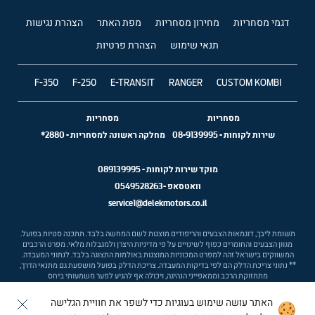
דגמי מסחריות
מחירון מסחריות
מפת האתר
הצהרת נגישות
תנאי שימוש
הצהרת פרטיות
F-350
F-250
E-TRANSIT
RANGER
CUSTOM KOMBI
מסחריות
מסחריות
שירות לקוחות
-
08-9139995
מחלקה ראשונה למסחריות
-
2880*
מוקד שירות לקוחות -
089139995
וואטסאפ -
0549528263
service1@delekmotors.co.il
תשומת ליבך, דוגמאות הצבעים והריפודים מוצגות לשם המחשה בלבד. תתכנה סטיות בפועל.
מגוון הצבעים והחומרים כפוף לשינויים על פי מדיניות היצרן ולמגבלות מלאי. מפרט הרכבים
המשווקים בישראל זהה למפרט המכוניות המוצגות באולמות התצוגה בלבד. לנתוני המעבדה.
** נתוני צריכת הדלק הם לפי בדיקות המעבדה. צריכת הדלק בפועל מושפעת גם מתנאי הדרך,
מתחזוקת הרכב וממאפייני הנהיגה, ויכולה אף להגיע לפער משמעותי ביחס
האתר עושה שימוש בעוגיות כדי לשפר את חוויית הגלישה
Ⓒ ford israel