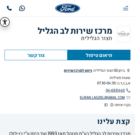
מרכז שירות לב הגליל
חצור הגלילית
תיאום טיפול
צור קשר
ניווט למרכז שירות
ביתן 50 חצור הגלילית
שעות פעילות:
א,ב,ג,ד,ה
:
07:30-04:30
04-6931440
ELIRAN.LAGZIEL@GMAIL.COM
בקרו אותנו
קצת עלינו
מרכז שירות לב הגליל בע”מ מנוהל מאז 1993 ועד היום ע”י בן-לולו