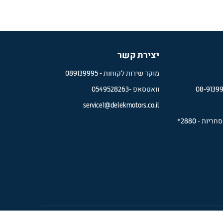
יצירת קשר
מוקד שירות לקוחות -
089139995
08-9139
וואטסאפ -
0549528263
service1@delekmotors.co.il
סחריות
-
2880*