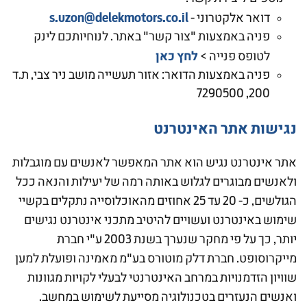
s.uzon@delekmotors.co.il
דואר אלקטרוני -
פניה באמצעות "צור קשר" באתר. לנוחיותכם לינק
לחץ כאן
לטופס פנייה >
פניה באמצעות הדואר: אזור תעשייה מושב ניר צבי, ת.ד
200, 7290500
נגישות אתר האינטרנט
אתר אינטרנט נגיש הוא אתר המאפשר לאנשים עם מוגבלות
ולאנשים מבוגרים לגלוש באותה רמה של יעילות והנאה ככל
הגולשים, כ- 20 עד 25 אחוזים מהאוכלוסייה נתקלים בקשיי
שימוש באינטרנט ועשויים להיטיב מתכני אינטרנט נגישים
יותר, כך על פי מחקר שנערך בשנת 2003 ע"י חברת
מייקרוסופט. חברת דלק מוטורס בע"מ מאמינה ופועלת למען
שוויון הזדמנויות במרחב האינטרנטי לבעלי לקויות מגוונות
ואנשים הנעזרים בטכנולוגיה מסייעת לשימוש במחשב.