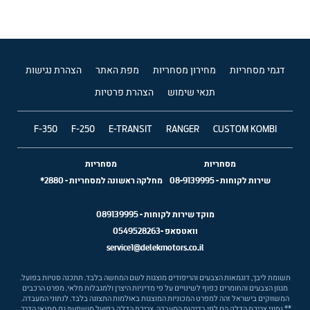
דגמי מסחריות
מחירון מסחריות
מפת האתר
הצהרת נגישות
תנאי שימוש
הצהרת פרטיות
F-350
F-250
E-TRANSIT
RANGER
CUSTOM KOMBI
מסחריות
מסחריות
שירות לקוחות
-
08-9139995
מחלקה ראשונה למסחריות
-
2880*
מוקד שירות לקוחות -
089139995
וואטסאפ -
0549528263
service1@delekmotors.co.il
תשומת ליבך, דוגמאות הצבעים והריפודים מוצגות לשם המחשה בלבד. תתכנה סטיות בפועל.
מגוון הצבעים והחומרים כפוף לשינויים על פי מדיניות היצרן ולמגבלות מלאי. מפרט הרכבים
המשווקים בישראל זהה למפרט המכוניות המוצגות באולמות התצוגה בלבד. לנתוני המעבדה.
** נתוני צריכת הדלק הם לפי בדיקות המעבדה. צריכת הדלק בפועל מושפעת גם מתנאי הדרך,