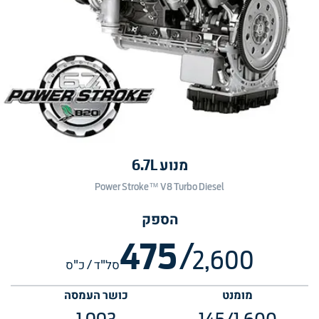
מנוע 6.7L
Power Stroke™ V8 Turbo Diesel
הספק
475
/
2,600
סל"ד / כ"ס
מומנט
כושר העמסה