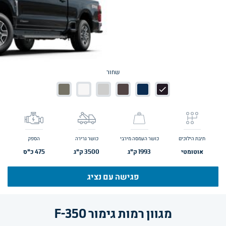
שחור
תיבת הילוכים
כושר העמסה מירבי
כושר גרירה
הספק
אוטומטי
1993
ק"ג
3500
ק"ג
475
כ"ס
פגישה עם נציג
מגוון רמות גימור F-350