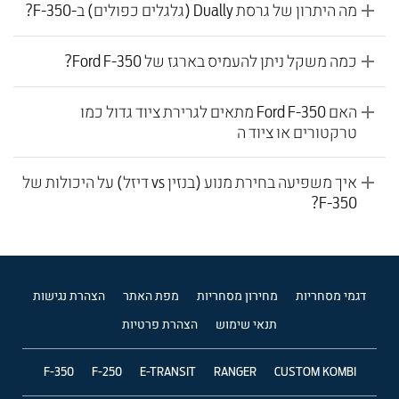
מה היתרון של גרסת Dually (גלגלים כפולים) ב-F-350?
כמה משקל ניתן להעמיס בארגז של Ford F-350?
האם Ford F-350 מתאים לגרירת ציוד גדול כמו
טרקטורים או ציוד ה
איך משפיעה בחירת מנוע (בנזין vs דיזל) על היכולות של
F-350?
דגמי מסחריות
מחירון מסחריות
מפת האתר
הצהרת נגישות
תנאי שימוש
הצהרת פרטיות
F-350
F-250
E-TRANSIT
RANGER
CUSTOM KOMBI