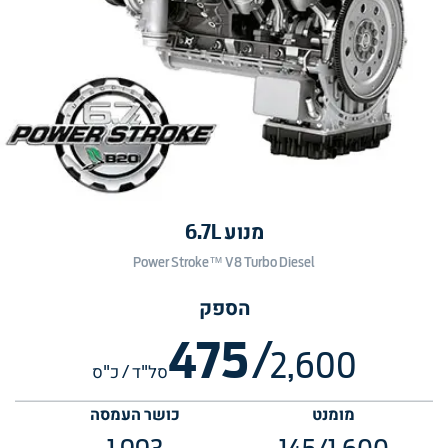
מנוע 6.7L
Power Stroke™ V8 Turbo Diesel
הספק
475
/
2,600
סל"ד / כ"ס
מומנט
כושר העמסה