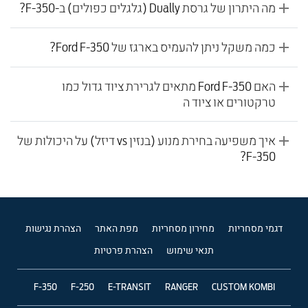
מה היתרון של גרסת Dually (גלגלים כפולים) ב-F-350?
כמה משקל ניתן להעמיס בארגז של Ford F-350?
האם Ford F-350 מתאים לגרירת ציוד גדול כמו
טרקטורים או ציוד ה
איך משפיעה בחירת מנוע (בנזין vs דיזל) על היכולות של
F-350?
דגמי מסחריות
מחירון מסחריות
מפת האתר
הצהרת נגישות
תנאי שימוש
הצהרת פרטיות
F-350
F-250
E-TRANSIT
RANGER
CUSTOM KOMBI