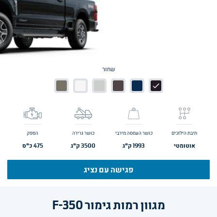
שחור
תיבת הילוכים
כושר העמסה מירבי
כושר גרירה
הספק
אוטומטי
1993
ק"ג
3500
ק"ג
475
כ"ס
פגישה עם נציג
מגוון רמות גימור F-350