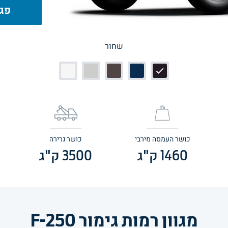
פגי
שחור
כושר העמסה מירבי
כושר גרירה
1460
ק"ג
3500
ק"ג
מגוון רמות גימור F-250