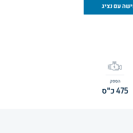
שה עם נציג
הספק
475
כ"ס