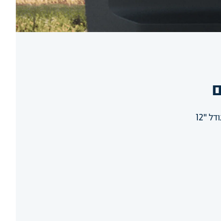
ם
ל "12