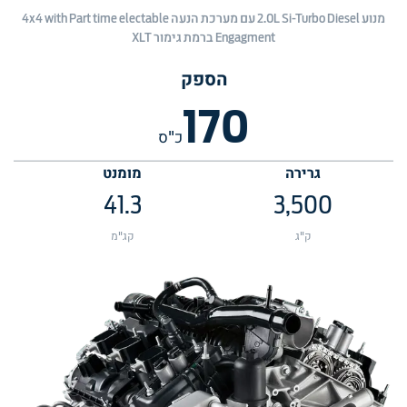
מנוע 2.0L Si-Turbo Diesel עם מערכת הנעה 4x4 with Part time electable
Engagment ברמת גימור XLT
הספק
170
כ"ס
גרירה
מומנט
41.3
3,500
ק"ג
קג"מ