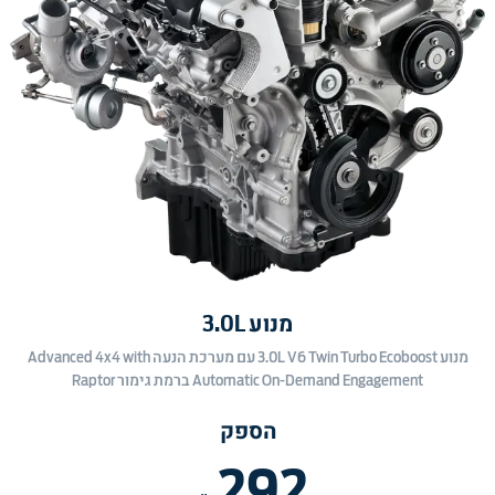
מנוע 3.0L
מנוע 3.0L V6 Twin Turbo Ecoboost עם מערכת הנעה Advanced 4x4 with
Automatic On-Demand Engagement ברמת גימור Raptor
הספק
292