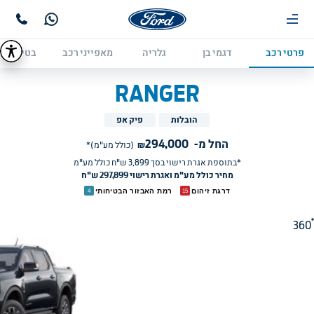
פרטי רכב
דגמי בן
גלריה
מאפייני רכב
בטיחות
RANGER
הובלות
פיק אפ
החל מ-
294,000
₪
(כולל מע"מ)*
*בתוספת אגרת רישוי בסך 
3,899
ש"ח כולל מע"מ
מחיר כולל מע"מ ואגרת רישוי 297,899 ש"ח
דרגת זיהום
רמת האבזור הבטיחותי
4
15