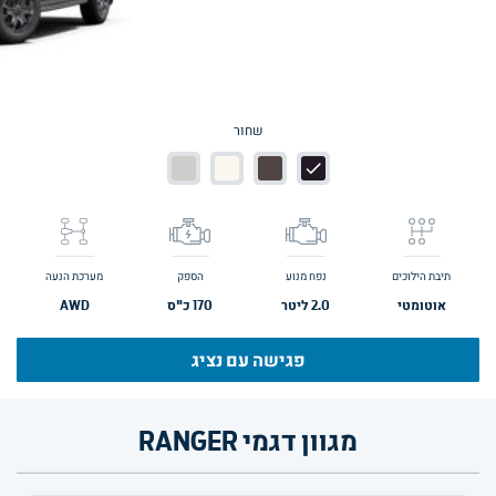
שחור
תיבת הילוכים
נפח מנוע
הספק
מערכת הנעה
אוטומטי
2.0
ליטר
170
כ"ס
AWD
פגישה עם נציג
מגוון דגמי RANGER