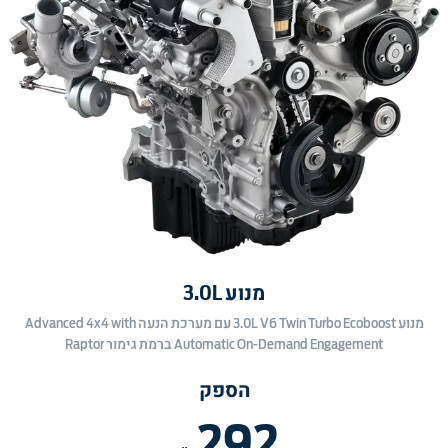
מנוע 3.0L
מנוע 3.0L V6 Twin Turbo Ecoboost עם מערכת הנעה Advanced 4x4 with
Automatic On-Demand Engagement ברמת גימור Raptor
הספק
292