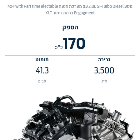
מנוע 2.0L Si-Turbo Diesel עם מערכת הנעה 4x4 with Part time electable
Engagment ברמת גימור XLT
הספק
170
כ"ס
גרירה
מומנט
41.3
3,500
ק"ג
קג"מ