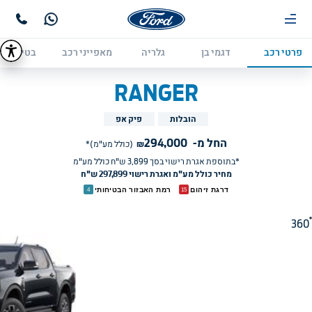
פרטי רכב
דגמי בן
גלריה
מאפייני רכב
בטיחות
RANGER
הובלות
פיק אפ
החל מ-
294,000
₪
(כולל מע"מ)*
*בתוספת אגרת רישוי בסך 
3,899
ש"ח כולל מע"מ
מחיר כולל מע"מ ואגרת רישוי 297,899 ש"ח
דרגת זיהום
רמת האבזור הבטיחותי
4
15