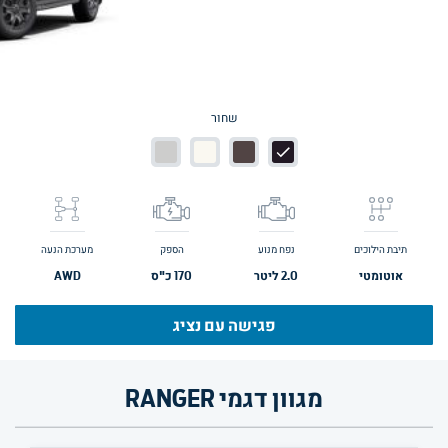
שחור
תיבת הילוכים
נפח מנוע
הספק
מערכת הנעה
אוטומטי
2.0
ליטר
170
כ"ס
AWD
פגישה עם נציג
מגוון דגמי RANGER