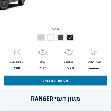
שחור
תיבת הילוכים
נפח מנוע
הספק
מערכת הנעה
אוטומטי
2.0
ליטר
170
כ"ס
AWD
פגישה עם נציג
מגוון דגמי RANGER