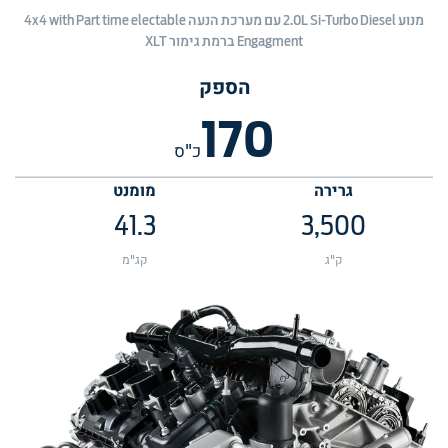
מנוע 2.0L Si-Turbo Diesel עם מערכת הנעה 4x4 with Part time electable
Engagment ברמת גימור XLT
הספק
170
כ"ס
גרירה
מומנט
41.3
3,500
ק"ג
קג"מ