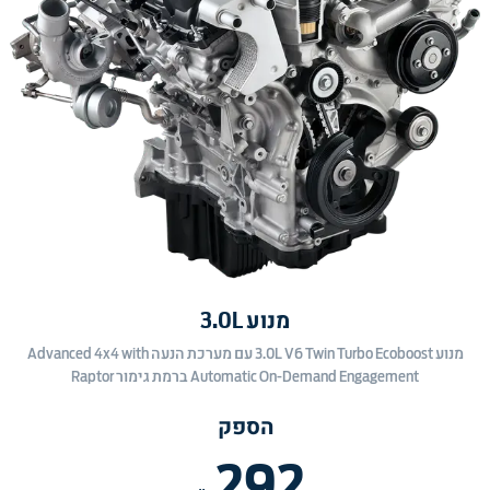
מנוע 3.0L
מנוע 3.0L V6 Twin Turbo Ecoboost עם מערכת הנעה Advanced 4x4 with
Automatic On-Demand Engagement ברמת גימור Raptor
הספק
292