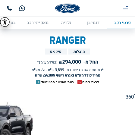
פרטי רכב
דגמי בן
גלריה
מאפייני רכב
בטיחות
RANGER
הובלות
פיק אפ
החל מ-
294,000
₪
(כולל מע"מ)*
*בתוספת אגרת רישוי בסך 
3,899
ש"ח כולל מע"מ
מחיר כולל מע"מ ואגרת רישוי 297,899 ש"ח
דרגת זיהום
רמת האבזור הבטיחותי
4
15