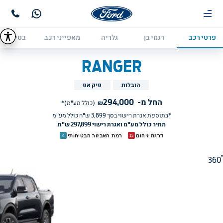
פרטי רכב
דגמי בן
גלריה
מאפייני רכב
בטיחות
RANGER
הובלות
פיק אפ
החל מ-
294,000
₪
(כולל מע"מ)*
*בתוספת אגרת רישוי בסך 
3,899
ש"ח כולל מע"מ
מחיר כולל מע"מ ואגרת רישוי 297,899 ש"ח
דרגת זיהום
רמת האבזור הבטיחותי
4
15