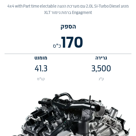
מנוע 2.0L Si-Turbo Diesel עם מערכת הנעה 4x4 with Part time electable
Engagment ברמת גימור XLT
הספק
170
כ"ס
גרירה
מומנט
41.3
3,500
ק"ג
קג"מ