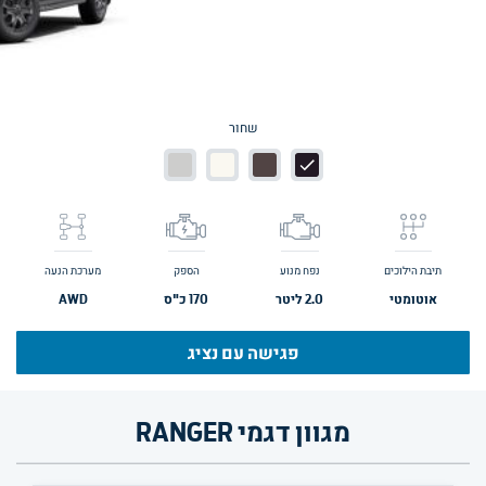
שחור
תיבת הילוכים
נפח מנוע
הספק
מערכת הנעה
אוטומטי
2.0
ליטר
170
כ"ס
AWD
פגישה עם נציג
מגוון דגמי RANGER