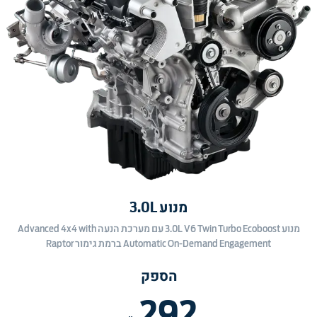
מנוע 3.0L
מנוע 3.0L V6 Twin Turbo Ecoboost עם מערכת הנעה Advanced 4x4 with
Automatic On-Demand Engagement ברמת גימור Raptor
הספק
292