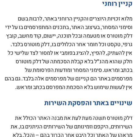
קניין רוחני
מלוא זכויות היוצרים והקניין הרוחני באתר, לרבות בשם
וסימני המסחר, בעיצוב האתר, בתכנים המתפרסמים בו על ידי
דלק מוטורס או מטעמה ובכל תוכנה, יישום, קוד מחשב, קובץ
גרפי, טקסט וכל חומר אחר הכלולים בו, דלק מוטורס בלבד.
אין להעתיק, להפיץ, להציג בפומבי או למסור לצד שלישי כל
חלק שהוא מהנ"ל בלא קבלת הסכמתה של דלק מוטורס
בכתב ומראש. סימני המסחר ומודעות הפרסומת של
מפרסמים באתר הם קניינם של מפרסמים אלה בלבד. גם בהם
אין לעשות שימוש בלא הסכמת המפרסם בכתב ומראש.
שינויים באתר והפסקת השירות
דלק מוטורס תשנה מעת לעת את מבנה האתר הכולל את
השירותים, היקפם וזמינותם של השירותים הניתנים בו, את
מראהו של האתר וכל היבט אחר הכרוך בהם – והכל, בלא