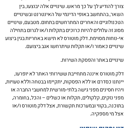
צורך להודיע לך על כך מראש. שינויים אלה יבוצעו, בין
השאר, בהתחשב באופי הדינמי של האינטרנט ובשינויים
הטכנולוגיים והאחרים המתרחשים בתחום. מטבעם, שינויים
מסוג זה עלולים להיות כרוכים בתקלות ו/או לגרום בתחילה
אי-נוחות מסוימת. דלק מוטורס לא תישא באחריות בגין ביצוע
שינויים כאמור ו/או תקלות שיתרחשו אגב ביצועם.
שינויים באתר והפסקת השירות.
דלק מוטורס איננה מתחייבת ששירותי האתר לא יופרעו,
יינתנו כסדרם או ללא הפסקות, יתקיימו בבטחה וללא טעויות,
ויהיו חסינים מפני גישה בלתי-מורשית למחשבי החברה או
מפני נזקים, קלקולים, תקלות או כשלים – והכל, בחומרה,
בתוכנה, בקווי ובמערכות תקשורת, אצל דלק מוטורס ו/או
אצל מי מספקיה.