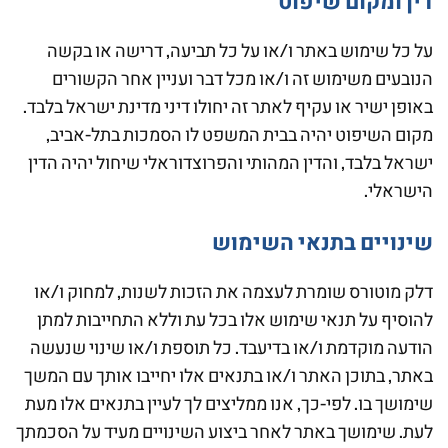
דין ומקום שיפוט
על כל שימוש באתר ו/או על כל תביעה, דרישה או בקשה
הנובעים משימוש זה ו/או מכל דבר ועניין אחר הקשורים
באופן ישיר או עקיף לאתר זה יחולו דיני מדינת ישראל בלבד.
מקום השיפוט יהיה בבית המשפט לו הסמכות בתל-אביב,
ישראל בלבד, והדין המהותי והפרוצדוראלי שיחול יהיה הדין
הישראלי.
שינויים בתנאי השימוש
דלק מוטורס שומרת לעצמה את הזכות לשנות, למחוק ו/או
להוסיף על תנאי שימוש אלו בכל עת וללא התחייבות למתן
הודעה מוקדמת ו/או בדיעבד. כל תוספת ו/או שינוי שנעשה
באתר, בתוכן האתר ו/או בתנאים אלו יחייבו אותך עם המשך
שימושך בו. לפי-כך, אנו ממליצים לך לעיין בתנאים אלו מעת
לעת. שימושך באתר לאחר ביצוע השינויים מעיד על הסכמתך