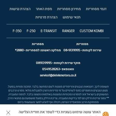
דגמי מסחריות
מחירון מסחריות
מפת האתר
הצהרת נגישות
תנאי שימוש
הצהרת פרטיות
F-350
F-250
E-TRANSIT
RANGER
CUSTOM KOMBI
מסחריות
מסחריות
שירות לקוחות
-
08-9139995
מחלקה ראשונה למסחריות
-
2880*
מוקד שירות לקוחות -
089139995
וואטסאפ -
0549528263
service1@delekmotors.co.il
תשומת ליבך, דוגמאות הצבעים והריפודים מוצגות לשם המחשה בלבד. תתכנה סטיות בפועל.
מגוון הצבעים והחומרים כפוף לשינויים על פי מדיניות היצרן ולמגבלות מלאי. מפרט הרכבים
המשווקים בישראל זהה למפרט המכוניות המוצגות באולמות התצוגה בלבד. לנתוני המעבדה.
** נתוני צריכת הדלק הם לפי בדיקות המעבדה. צריכת הדלק בפועל מושפעת גם מתנאי הדרך,
מתחזוקת הרכב וממאפייני הנהיגה, ויכולה אף להגיע לפער משמעותי ביחס
האתר עושה שימוש בעוגיות כדי לשפר את חוויית הגלישה
Ⓒ ford israel