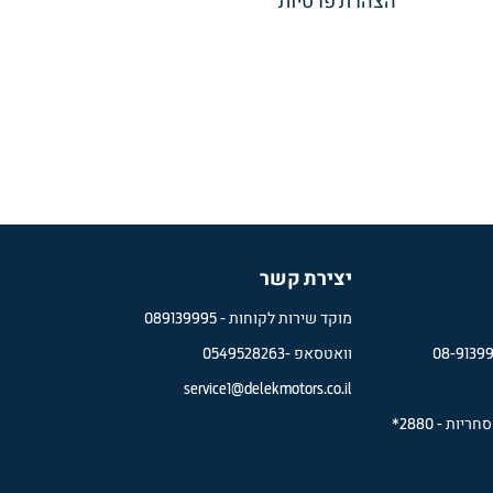
הצהרת פרטיות
יצירת קשר
מוקד שירות לקוחות -
089139995
08-9139
וואטסאפ -
0549528263
service1@delekmotors.co.il
סחריות
-
2880*