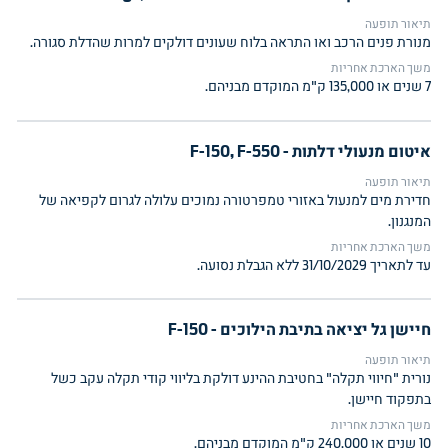
תיאור תופעה
מנורת פנים הרכב ואו התראה בלוח שעונים דולקים למרות שהדלת סגורה.
משך הארכת אחריות
7 שנים או 135,000 ק"מ המוקדם מבניהם.
איטום מנעולי דלתות - F-150, F-550
תיאור תופעה
חדירת מים למנעול באזורי טמפרטורה נמוכים עלולה לגרום לקפיאה של
המנגנון.
משך הארכת אחריות
עד לתאריך 31/10/2029 ללא הגבלת נסועה.
חיישן גל יציאה בתיבת הילוכים - F-150
תיאור תופעה
נורית "חיווי תקלה" בחטיבת ההינע דולקת בליווי קודי תקלה עקב כשל
בתפקוד חיישן.
משך הארכת אחריות
10 שנים או 240,000 ק"מ המוקדם מבניהם.