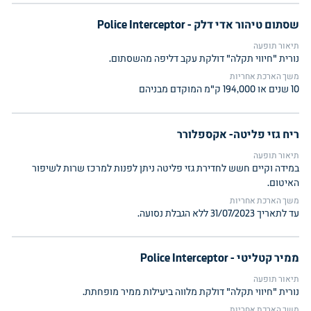
שסתום טיהור אדי דלק - Police Interceptor
תיאור תופעה
נורית "חיווי תקלה" דולקת עקב דליפה מהשסתום.
משך הארכת אחריות
10 שנים או 194,000 ק"מ המוקדם מבניהם
ריח גזי פליטה- אקספלורר
תיאור תופעה
במידה וקיים חשש לחדירת גזי פליטה ניתן לפנות למרכז שרות לשיפור
האיטום.
משך הארכת אחריות
עד לתאריך 31/07/2023 ללא הגבלת נסועה.
ממיר קטליטי - Police Interceptor
תיאור תופעה
נורית "חיווי תקלה" דולקת מלווה ביעילות ממיר מופחתת.
משך הארכת אחריות