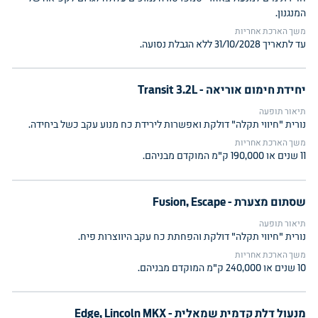
המנגנון.
משך הארכת אחריות
עד לתאריך 31/10/2028 ללא הגבלת נסועה.
יחידת חימום אוריאה - Transit 3.2L
תיאור תופעה
נורית "חיווי תקלה" דולקת ואפשרות לירידת כח מנוע עקב כשל ביחידה.
משך הארכת אחריות
11 שנים או 190,000 ק"מ המוקדם מבניהם.
שסתום מצערת - Fusion, Escape
תיאור תופעה
נורית "חיווי תקלה" דולקת והפחתת כח עקב היווצרות פיח.
משך הארכת אחריות
10 שנים או 240,000 ק"מ המוקדם מבניהם.
מנעול דלת קדמית שמאלית - Edge, Lincoln MKX