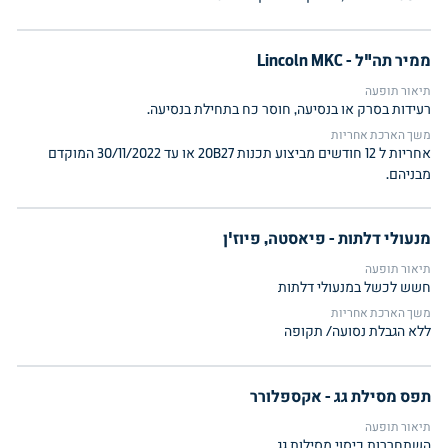
ממיר תה"ל - Lincoln MKC
תיאור תופעה
רעידות בסרק או בנסיעה, חוסר כח בתחילת בנסיעה.
משך הארכת אחריות
אחריות ל 12 חודשים מביצוע תכנות 20B27 או עד 30/11/2022 המוקדם
מבניהם.
מנעולי דלתות - פיאסטה, פיוז'ן
תיאור תופעה
חשש לכשל במנעולי דלתות
משך הארכת אחריות
ללא הגבלת נסועה/ תקופה
תפס מסילת גג - אקספלורר
תיאור תופעה
השתחררות כיסוי מסילות גג