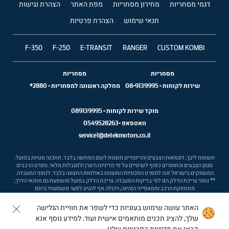
דגמי מסחריות
מחירון מסחריות
מפת האתר
הצהרת נגישות
תנאי שימוש
הצהרת פרטיות
F-350
F-250
E-TRANSIT
RANGER
CUSTOM KOMBI
מסחריות
מסחריות
שירות לקוחות
-
08-9139995
מחלקה ראשונה למסחריות
-
2880*
מוקד שירות לקוחות -
089139995
וואטסאפ -
0549528263
service1@delekmotors.co.il
תשומת ליבך, דוגמאות הצבעים והריפודים מוצגות לשם המחשה בלבד. תתכנה סטיות בפועל.
מגוון הצבעים והחומרים כפוף לשינויים על פי מדיניות היצרן ולמגבלות מלאי. מפרט הרכבים
המשווקים בישראל זהה למפרט המכוניות המוצגות באולמות התצוגה בלבד. לנתוני המעבדה.
** נתוני צריכת הדלק הם לפי בדיקות המעבדה. צריכת הדלק בפועל מושפעת גם מתנאי הדרך,
מתחזוקת הרכב וממאפייני הנהיגה, ויכולה אף להגיע לפער משמעותי ביחס
האתר עושה שימוש בעוגיות כדי לשפר את חוויית הגלישה
Ⓒ ford israel
שלך, להציג תכנים מותאמים אישית ועוד. למידע נוסף אנא