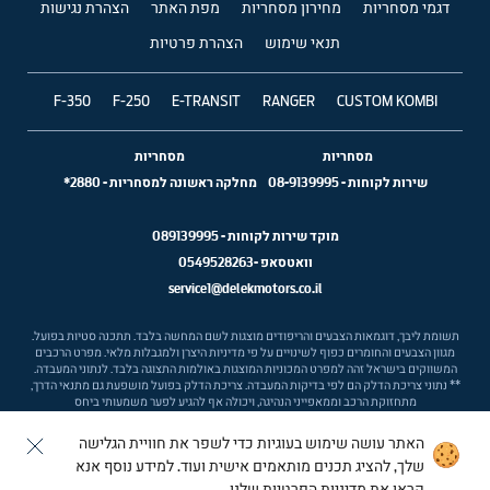
דגמי מסחריות
מחירון מסחריות
מפת האתר
הצהרת נגישות
תנאי שימוש
הצהרת פרטיות
F-350
F-250
E-TRANSIT
RANGER
CUSTOM KOMBI
מסחריות
מסחריות
שירות לקוחות
-
08-9139995
מחלקה ראשונה למסחריות
-
2880*
מוקד שירות לקוחות -
089139995
וואטסאפ -
0549528263
service1@delekmotors.co.il
תשומת ליבך, דוגמאות הצבעים והריפודים מוצגות לשם המחשה בלבד. תתכנה סטיות בפועל.
מגוון הצבעים והחומרים כפוף לשינויים על פי מדיניות היצרן ולמגבלות מלאי. מפרט הרכבים
המשווקים בישראל זהה למפרט המכוניות המוצגות באולמות התצוגה בלבד. לנתוני המעבדה.
** נתוני צריכת הדלק הם לפי בדיקות המעבדה. צריכת הדלק בפועל מושפעת גם מתנאי הדרך,
מתחזוקת הרכב וממאפייני הנהיגה, ויכולה אף להגיע לפער משמעותי ביחס
האתר עושה שימוש בעוגיות כדי לשפר את חוויית הגלישה
Ⓒ ford israel
שלך, להציג תכנים מותאמים אישית ועוד. למידע נוסף אנא