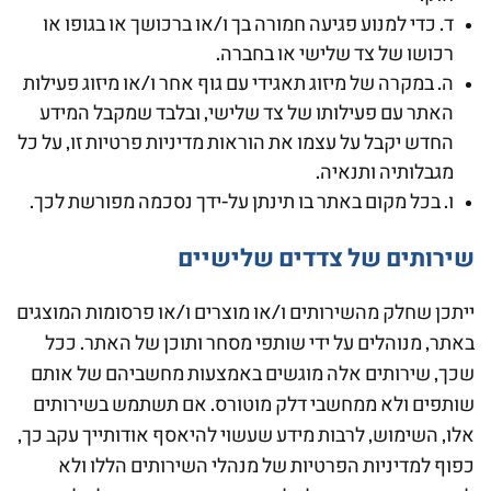
ד. כדי למנוע פגיעה חמורה בך ו/או ברכושך או בגופו או
רכושו של צד שלישי או בחברה.
ה. במקרה של מיזוג תאגידי עם גוף אחר ו/או מיזוג פעילות
האתר עם פעילותו של צד שלישי, ובלבד שמקבל המידע
החדש יקבל על עצמו את הוראות מדיניות פרטיות זו, על כל
מגבלותיה ותנאיה.
ו. בכל מקום באתר בו תינתן על-ידך נסכמה מפורשת לכך.
שירותים של צדדים שלישיים
ייתכן שחלק מהשירותים ו/או מוצרים ו/או פרסומות המוצגים
באתר, מנוהלים על ידי שותפי מסחר ותוכן של האתר. ככל
שכך, שירותים אלה מוגשים באמצעות מחשביהם של אותם
שותפים ולא ממחשבי דלק מוטורס. אם תשתמש בשירותים
אלו, השימוש, לרבות מידע שעשוי להיאסף אודותייך עקב כך,
כפוף למדיניות הפרטיות של מנהלי השירותים הללו ולא