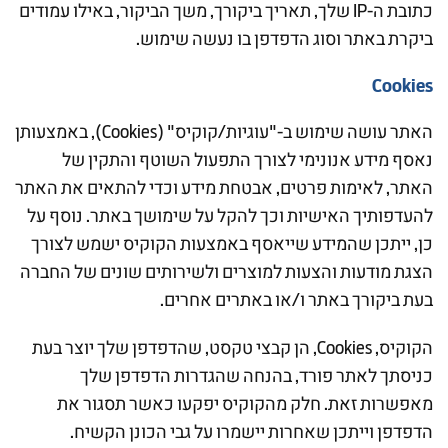
כתובת ה-IP שלך, תאריך ביקורך, משך הביקור, באילו עמודים
ביקרת באתר וסוג הדפדפן בו נעשה שימוש.
Cookies
האתר עושה שימוש ב-"עוגיות/קוקיס" (Cookies), באמצעותן
נאסף מידע אנונימי לצורך התפעול השוטף והתקין של
האתר, לאימות פרטים, אבטחת מידע וכדי להתאים את האתר
להעדפותיך האישיות וכך להקל על שימושך באתר. נוסף על
כן, ייתכן שהמידע שייאסף באמצעות הקוקיס ישמש לצורך
הצגת מודעות והצעות למוצרים ולשירותים שונים של החברה
בעת ביקורך באתר ו/או באתרים אחרים.
הקוקיס, Cookies, הן קבצי טקסט, שהדפדפן שלך יוצר בעת
כניסתך לאתר פורד, בהנחה שהגדרות הדפדפן שלך
מאפשרות זאת. חלק מהקוקיס יפקעו כאשר תסגור את
הדפדפן וייתכן שאחרות יישמרו על גבי הכונן הקשיח.