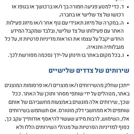
ד. כדי למנוע פגיעה חמורה בך ו/או ברכושך או בגופו או
רכושו של צד שלישי או בחברה.
ה. במקרה של מיזוג תאגידי עם גוף אחר ו/או מיזוג פעילות
האתר עם פעילותו של צד שלישי, ובלבד שמקבל המידע
החדש יקבל על עצמו את הוראות מדיניות פרטיות זו, על כל
מגבלותיה ותנאיה.
ו. בכל מקום באתר בו תינתן על-ידך נסכמה מפורשת לכך.
שירותים של צדדים שלישיים
ייתכן שחלק מהשירותים ו/או מוצרים ו/או פרסומות המוצגים
באתר, מנוהלים על ידי שותפי מסחר ותוכן של האתר. ככל
שכך, שירותים אלה מוגשים באמצעות מחשביהם של אותם
שותפים ולא ממחשבי דלק מוטורס. אם תשתמש בשירותים
אלו, השימוש, לרבות מידע שעשוי להיאסף אודותייך עקב כך,
כפוף למדיניות הפרטיות של מנהלי השירותים הללו ולא