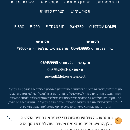
דגמי מסחריות
מחירון מסחריות
מפת האתר
הצהרת נגישות
תנאי שימוש
הצהרת פרטיות
F-350
F-250
E-TRANSIT
RANGER
CUSTOM KOMBI
מסחריות
מסחריות
שירות לקוחות
-
08-9139995
מחלקה ראשונה למסחריות
-
2880*
מוקד שירות לקוחות -
089139995
וואטסאפ -
0549528263
service1@delekmotors.co.il
תשומת ליבך, דוגמאות הצבעים והריפודים מוצגות לשם המחשה בלבד. תתכנה סטיות בפועל.
מגוון הצבעים והחומרים כפוף לשינויים על פי מדיניות היצרן ולמגבלות מלאי. מפרט הרכבים
המשווקים בישראל זהה למפרט המכוניות המוצגות באולמות התצוגה בלבד. לנתוני המעבדה.
** נתוני צריכת הדלק הם לפי בדיקות המעבדה. צריכת הדלק בפועל מושפעת גם מתנאי הדרך,
מתחזוקת הרכב וממאפייני הנהיגה, ויכולה אף להגיע לפער משמעותי ביחס
האתר עושה שימוש בעוגיות כדי לשפר את חוויית הגלישה
Ⓒ ford israel
שלך, להציג תכנים מותאמים אישית ועוד. למידע נוסף אנא