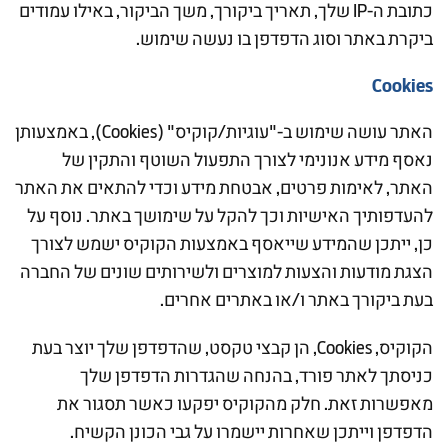
כתובת ה-IP שלך, תאריך ביקורך, משך הביקור, באילו עמודים
ביקרת באתר וסוג הדפדפן בו נעשה שימוש.
Cookies
האתר עושה שימוש ב-"עוגיות/קוקיס" (Cookies), באמצעותן
נאסף מידע אנונימי לצורך התפעול השוטף והתקין של
האתר, לאימות פרטים, אבטחת מידע וכדי להתאים את האתר
להעדפותיך האישיות וכך להקל על שימושך באתר. נוסף על
כן, ייתכן שהמידע שייאסף באמצעות הקוקיס ישמש לצורך
הצגת מודעות והצעות למוצרים ולשירותים שונים של החברה
בעת ביקורך באתר ו/או באתרים אחרים.
הקוקיס, Cookies, הן קבצי טקסט, שהדפדפן שלך יוצר בעת
כניסתך לאתר פורד, בהנחה שהגדרות הדפדפן שלך
מאפשרות זאת. חלק מהקוקיס יפקעו כאשר תסגור את
הדפדפן וייתכן שאחרות יישמרו על גבי הכונן הקשיח.