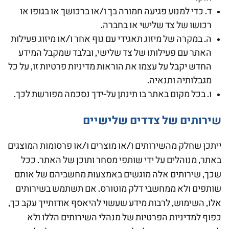
ד. כדי למנוע פגיעה חמורה בך ו/או ברכושך או בגופו או
רכושו של צד שלישי או בחברה.
ה. במקרה של מיזוג תאגידי עם גוף אחר ו/או מיזוג פעילות
האתר עם פעילותו של צד שלישי, ובלבד שמקבל המידע
החדש יקבל על עצמו את הוראות מדיניות פרטיות זו, על כל
מגבלותיה ותנאיה.
ו. בכל מקום באתר בו תינתן על-ידך נסכמה מפורשת לכך.
שירותים של צדדים שלישיים
ייתכן שחלק מהשירותים ו/או מוצרים ו/או פרסומות המוצגים
באתר, מנוהלים על ידי שותפי מסחר ותוכן של האתר. ככל
שכך, שירותים אלה מוגשים באמצעות מחשביהם של אותם
שותפים ולא ממחשבי דלק מוטורס. אם תשתמש בשירותים
אלו, השימוש, לרבות מידע שעשוי להיאסף אודותייך עקב כך,
כפוף למדיניות הפרטיות של מנהלי השירותים הללו ולא