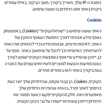
כתובת ה-IP שלך, תאריך ביקורך, משך הביקור, באילו עמודים
ביקרת באתר וסוג הדפדפן בו נעשה שימוש.
Cookies
האתר עושה שימוש ב-"עוגיות/קוקיס" (Cookies), באמצעותן
נאסף מידע אנונימי לצורך התפעול השוטף והתקין של
האתר, לאימות פרטים, אבטחת מידע וכדי להתאים את האתר
להעדפותיך האישיות וכך להקל על שימושך באתר. נוסף על
כן, ייתכן שהמידע שייאסף באמצעות הקוקיס ישמש לצורך
הצגת מודעות והצעות למוצרים ולשירותים שונים של החברה
בעת ביקורך באתר ו/או באתרים אחרים.
הקוקיס, Cookies, הן קבצי טקסט, שהדפדפן שלך יוצר בעת
כניסתך לאתר פורד, בהנחה שהגדרות הדפדפן שלך
מאפשרות זאת. חלק מהקוקיס יפקעו כאשר תסגור את
הדפדפן וייתכן שאחרות יישמרו על גבי הכונן הקשיח.