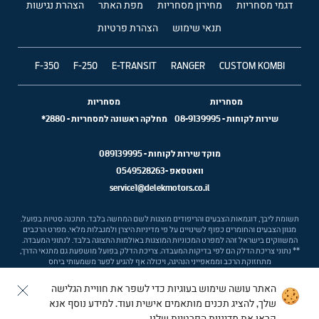
דגמי מסחריות
מחירון מסחריות
מפת האתר
הצהרת נגישות
תנאי שימוש
הצהרת פרטיות
F-350
F-250
E-TRANSIT
RANGER
CUSTOM KOMBI
מסחריות
מסחריות
שירות לקוחות
-
08-9139995
מחלקה ראשונה למסחריות
-
2880*
מוקד שירות לקוחות -
089139995
וואטסאפ -
0549528263
service1@delekmotors.co.il
תשומת ליבך, דוגמאות הצבעים והריפודים מוצגות לשם המחשה בלבד. תתכנה סטיות בפועל.
מגוון הצבעים והחומרים כפוף לשינויים על פי מדיניות היצרן ולמגבלות מלאי. מפרט הרכבים
המשווקים בישראל זהה למפרט המכוניות המוצגות באולמות התצוגה בלבד. לנתוני המעבדה.
** נתוני צריכת הדלק הם לפי בדיקות המעבדה. צריכת הדלק בפועל מושפעת גם מתנאי הדרך,
מתחזוקת הרכב וממאפייני הנהיגה, ויכולה אף להגיע לפער משמעותי ביחס
האתר עושה שימוש בעוגיות כדי לשפר את חוויית הגלישה
Ⓒ ford israel
שלך, להציג תכנים מותאמים אישית ועוד. למידע נוסף אנא