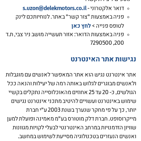
s.uzon@delekmotors.co.il
דואר אלקטרוני -
פניה באמצעות "צור קשר" באתר. לנוחיותכם לינק
לחץ כאן
לטופס פנייה >
פניה באמצעות הדואר: אזור תעשייה מושב ניר צבי, ת.ד
200, 7290500
נגישות אתר האינטרנט
אתר אינטרנט נגיש הוא אתר המאפשר לאנשים עם מוגבלות
ולאנשים מבוגרים לגלוש באותה רמה של יעילות והנאה ככל
הגולשים, כ- 20 עד 25 אחוזים מהאוכלוסייה נתקלים בקשיי
שימוש באינטרנט ועשויים להיטיב מתכני אינטרנט נגישים
יותר, כך על פי מחקר שנערך בשנת 2003 ע"י חברת
מייקרוסופט. חברת דלק מוטורס בע"מ מאמינה ופועלת למען
שוויון הזדמנויות במרחב האינטרנטי לבעלי לקויות מגוונות
ואנשים הנעזרים בטכנולוגיה מסייעת לשימוש במחשב.