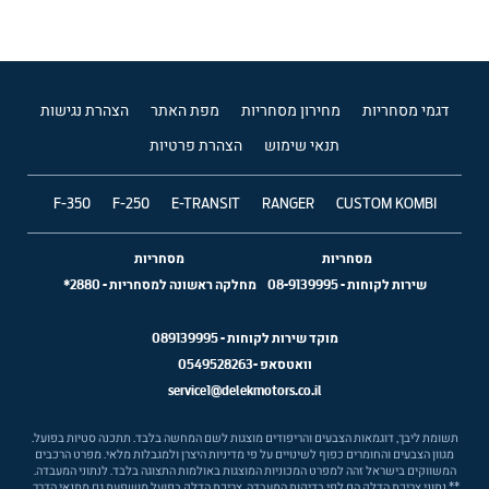
דגמי מסחריות
מחירון מסחריות
מפת האתר
הצהרת נגישות
תנאי שימוש
הצהרת פרטיות
F-350
F-250
E-TRANSIT
RANGER
CUSTOM KOMBI
מסחריות
מסחריות
שירות לקוחות
-
08-9139995
מחלקה ראשונה למסחריות
-
2880*
מוקד שירות לקוחות -
089139995
וואטסאפ -
0549528263
service1@delekmotors.co.il
תשומת ליבך, דוגמאות הצבעים והריפודים מוצגות לשם המחשה בלבד. תתכנה סטיות בפועל.
מגוון הצבעים והחומרים כפוף לשינויים על פי מדיניות היצרן ולמגבלות מלאי. מפרט הרכבים
המשווקים בישראל זהה למפרט המכוניות המוצגות באולמות התצוגה בלבד. לנתוני המעבדה.
** נתוני צריכת הדלק הם לפי בדיקות המעבדה. צריכת הדלק בפועל מושפעת גם מתנאי הדרך,