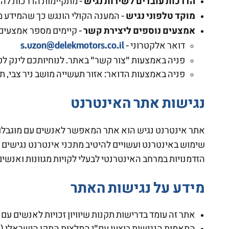
הדרכות עובדים לשירות נגיש
- מתקיימות הדרכות להכ
מוקד טלפוני נגיש
- המענה הקולי הונגש כך שהמידע מ
אמצעים נוספים ליצירת קשר
- קיימים מספר אמצעים 
s.uzon@delekmotors.co.il
דואר אלקטרוני -
פניה באמצעות "צור קשר" באתר. לנוחיותכם לינק לט
פניה באמצעות הדואר: אזור תעשייה מושב ניר צבי, ת.ד 200, 90500
נגישות אתר האינטרנט
הזדמנויות במרחב האינטרנטי לבעלי לקויות מגוונות ואנשי
מידע על נגישות האתר
אתר זה עומד בדרישות תקנות שיוויון זכויות לאנשים עם מ