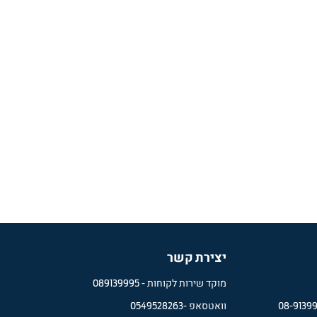
יצירת קשר
מוקד שירות לקוחות -
089139995
08-9139
וואטסאפ -
0549528263