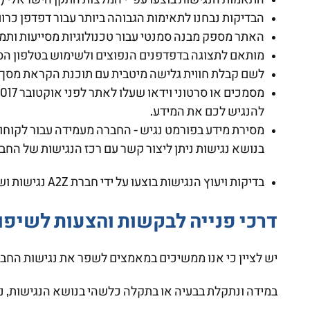
התאמות הנגישות בוצעו עפ"י המלצות התקן הישראלי (ת"י 5568) לנגישות תכנים באינטרנט ברמת AA ומסמך WCAG2.0 הבי
הבדיקות נבחנו לתאימות הגבוהה ביותר עבור דפדפן כרום
האתר מספק מבנה סמנטי עבור טכנולוגיות מסייעות ותמיכה בדפוס השימו
מותאם לתצוגה בדפדפנים הנפוצים ולשימוש בטלפון הס
לשם קבלת חווית גלישה מיטבית עם תוכנת הקראת מסך, אנו ממליצים 
להנגיש לכם את המידע.
מסירת מידע בפורמט נגיש - החברה מעמידה עבור לקוחות
בנושא נגישות ניתן ליצור קשר עם רכז הנגישות של הח
בדיקות ויעוץ הנגישות בוצעו על ידי חברת A2Z נגישות ושיווק באינטרנט
דרכי פנייה לבקשות והצעות לשיפו
יש לציין כי אנו ממשיכים במאמצים לשפר את נגישות החבר
במידה ונתקלת בבעיה או בתקלה כלשהי בנושא הנגישות, נ