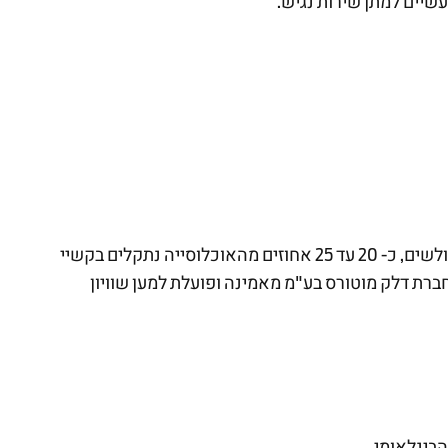
שיים למתן שירות נגיש.
אתר אינטרנט נגיש הוא אתר המאפשר לאנשים עם מוגבלות ולאנשים מבוגרים לגלוש באותה רמה של יעילות והנאה ככל הגולשים, כ- 20 עד 25 אחוזים מהאוכלוסייה נתקלים בקשיי
ם יותר, כך על פי מחקר שנערך בשנת 2003 ע"י חברת מייקרוסופט. חברת דלק מוטורס בע"מ מאמינה ופועלת למען שוויון