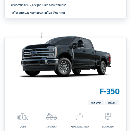
*בתוספת אגרת רישוי בסך 
2,427
ש"ח כולל מע"מ
מחיר כולל מע"מ ואגרת רישוי 380,027 ש"ח
F-350
הובלות
פיק אפ
תיבת הילוכים
כושר העמסה מירבי
כושר גרירה
הספק