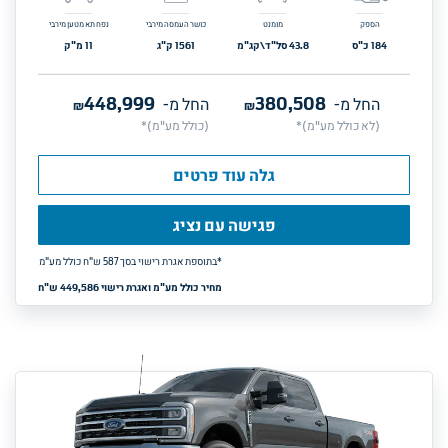
הספק
מומנט
כושר העמסה מירבי
נפח תא מטען מירבי
184
כ"ס
43.8
סל"ד\קג"מ
1561
ק"ג
11
מ"ק
448,999
380,508
החל מ-
₪
החל מ-
₪
(לא כולל מע"מ)*
(כולל מע"מ)*
גלה עוד פרטים
פגישה עם נציג
*בתוספת אגרת רישוי בסך 
587
ש"ח כולל מע"מ
מחיר כולל מע"מ ואגרת רישוי 449,586 ש"ח