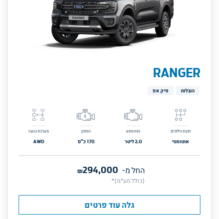
RANGER
הובלות
פיק אפ
תיבת הילוכים
נפח מנוע
הספק
מערכת הנעה
אוטומטי
2.0
ליטר
170
כ"ס
AWD
294,000
החל מ-
₪
(כולל מע"מ)*
גלה עוד פרטים