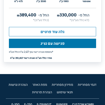
אוטומטי
1993
ק"ג
3500
ק"ג
475
כ"ס
389,400
330,000
החל מ-
₪
החל מ-
₪
(לא כולל מע"מ)*
(כולל מע"מ)*
גלה עוד פרטים
פגישה עם נציג
*בתוספת אגרת רישוי בסך 
2,427
ש"ח כולל מע"מ
מחיר כולל מע"מ ואגרת רישוי 391,827 ש"ח
דגמי מסחריות
מחירון מסחריות
מפת האתר
הצהרת נגישות
תנאי שימוש
הצהרת פרטיות
F-350
F-250
E-TRANSIT
RANGER
CUSTOM KOMBI