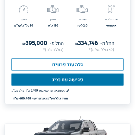
תיבת הילוכים
נפח מנוע
הספק
מומנט
אוטומטי
2.0
ליטר
136
כ"ס
39
סל"ד\קג"מ
395,000
334,746
החל מ-
₪
החל מ-
₪
(לא כולל מע"מ)*
(כולל מע"מ)*
גלה עוד פרטים
פגישה עם נציג
*בתוספת אגרת רישוי בסך 
5,499
ש"ח כולל מע"מ
מחיר כולל מע"מ ואגרת רישוי 400,499 ש"ח