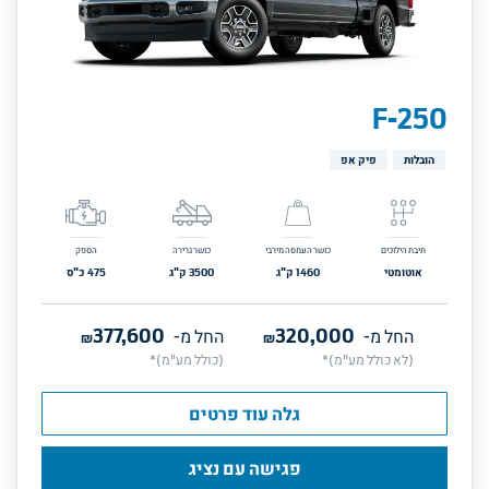
F-250
הובלות
פיק אפ
תיבת הילוכים
כושר העמסה מירבי
כושר גרירה
הספק
אוטומטי
1460
ק"ג
3500
ק"ג
475
כ"ס
377,600
320,000
החל מ-
₪
החל מ-
₪
(לא כולל מע"מ)*
(כולל מע"מ)*
גלה עוד פרטים
פגישה עם נציג